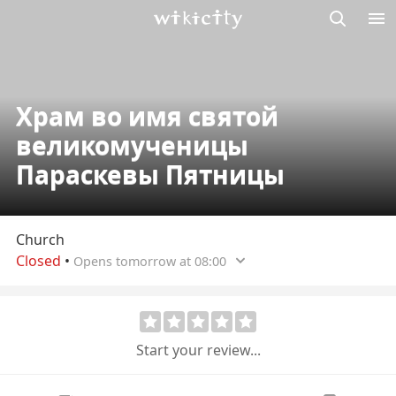
M
Wikicity
Храм во имя святой
великомученицы
Параскевы Пятницы
Church
Closed
•
Opens tomorrow at 08:00
Start your review...