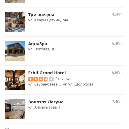
Три звезды
4.5Km
ул. Клары Цеткин, 74а
AquaSpa
6.4Km
​ул. Логовая, 3Б
Erbil Grand Hotel
6.6Km
2 reviews
ул. Сауранбаева, 5, уг. ул. Шолохова
Золотая Лагуна
7.4Km
ул. Аймауытова, 1