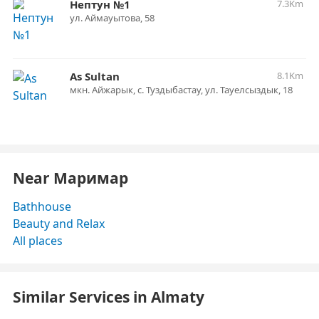
Нептун №1
7.3Km
​ул. Аймауытова, 58
As Sultan
8.1Km
мкн. Айжарык, с. Туздыбастау, ул. Тауелсыздык, 18
Near Маримар
Bathhouse
Beauty and Relax
All places
Similar Services in Almaty