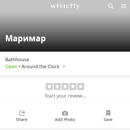
M
Wikicity
Маримар
Bathhouse
Open
•
Around the Сlock
Start your review...
Share
Add Photo
Save