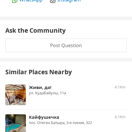
Ask the Community
Post Question
Similar Places Nearby
Живи, да!
4.1Km
​ул. Кудабайулы, 11а
Кайфушечка
4.1Km
пос. Отеген Батыра, ​3-я линия, 322