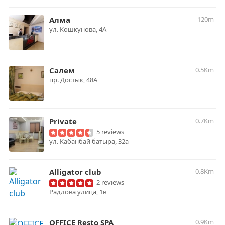
Алма
120m
ул. Кошкунова, 4А
Салем
0.5Km
пр. Достык, 48А
Private
0.7Km
5 reviews
​ул. Кабанбай батыра, 32а
Alligator club
0.8Km
2 reviews
​Радлова улица, 1в
OFFICE Resto SPA
0.9Km