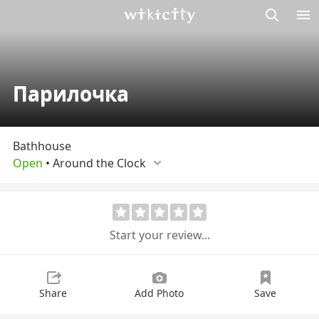
M
Wikicity
Парилочка
Bathhouse
Open
•
Around the Сlock
Start your review...
Share
Add Photo
Save