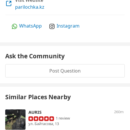
Visit Website
parilochka.kz
WhatsApp
Instagram
Ask the Community
Post Question
Similar Places Nearby
AURIS
260m
1 review
ул. Байтасова, 13