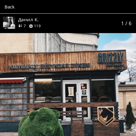
Back
Данил К.
1
/ 6
friends
reviews
7
119