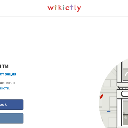
ити
страция
аетесь с
ности
.
book