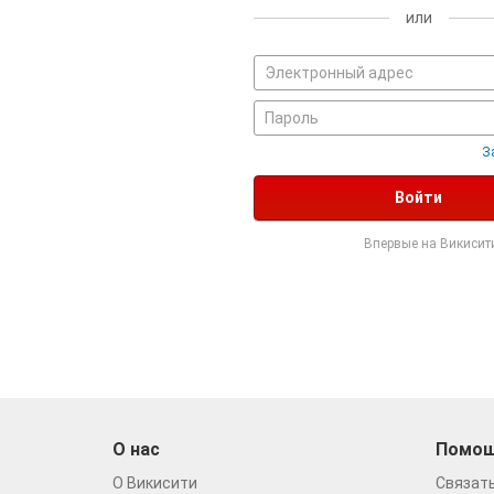
или
З
Войти
Впервые на Викисит
О нас
Помо
О Викисити
Связать