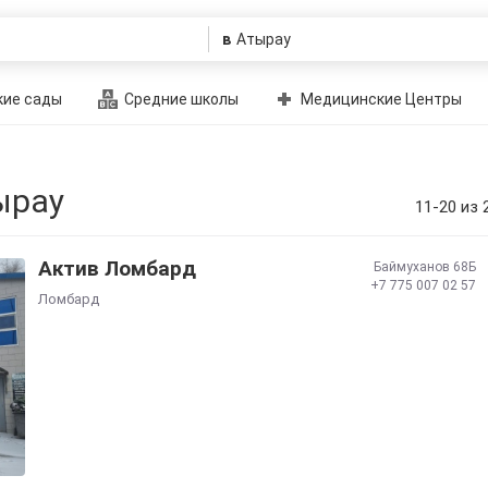
в
ие сады
Средние школы
Медицинские Центры
ырау
11-20 из 
Актив Ломбард
Баймуханов 68Б
+7 775 007 02 57
Ломбард