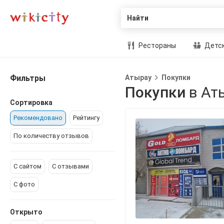
Найти
Рестораны
Детск
Фильтры
Атырау
Покупки
Покупки
в Ат
Сортировка
Рекомендовано
Рейтингу
По количеству отзывов
С сайтом
С отзывами
С фото
Открыто