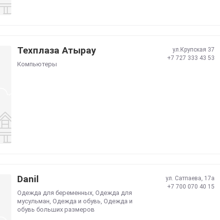
Техплаза Атырау
ул.Крупская 37
+7 727 333 43 53
Компьютеры
Danil
ул. Сатпаева, 17а
+7 700 070 40 15
Одежда для беременных
,
Одежда для
мусульман
,
Одежда и обувь
,
Одежда и
обувь больших размеров