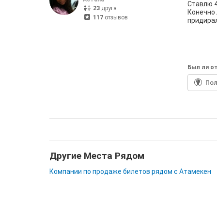
Ставлю 4
23
друга
Конечно 
117
отзывов
придирал
Был ли от
По
Другие Места Рядом
Компании по продаже билетов рядом с Атамекен