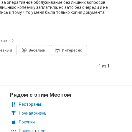
 за оперативное обслуживание без лишних вопросов.
лишнюю копеечку заплатила, но зато без очереди и не
ись к тому, что у меня была только копия документа.
зыв ...?
лезный
Весёлый
Интересно
1 из 1
Рядом с этим Местом
Рестораны
Ночная жизнь
Покупки
Показать все