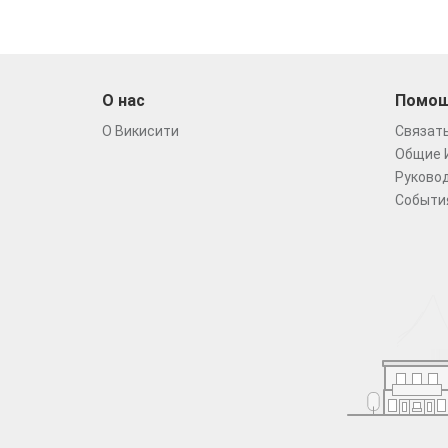
О нас
Помо
О Викисити
Связать
Общие 
Руковод
Событи