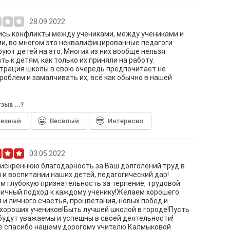
28.09.2022
сь конфликты между учениками, между учениками и
и, во многом это неквалифицированные педагоги
уют детей на это. Многих из них вообще нельзя
ть к детям, как только их приняли на работу.
трация школы в свою очередь предпочитает не
роблем и замалчивать их, всё как обычно в нашей
зыв ...?
лезный
Весёлый
Интересно
03.05.2022
искреннюю благодарность за Ваш долголений труд в
 и воспитании наших детей, педагогический дар!
 глубокую признательность за терпение, трудовой
личный подход к каждому ученику!Желаем хорошего
 и личного счастья, процветания, новых побед и
 хороших учеников!Быть лучшей школой в городе!Пусть
будут уважаемы и успешны в своей деятельности!
е спасибо нашему дорогому учителю Калмыковой