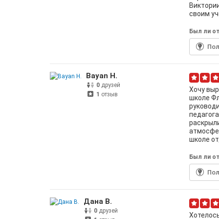
Виктории
своим уч
Был ли от
По
Bayan H.
0
друзей
Хочу выр
1
отзыв
школе Фл
руководи
педагога
раскрыли
атмосфер
школе о
Был ли от
По
Дана B.
0
друзей
Хотелось