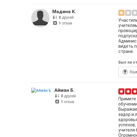
Мадина К.
0
друзей
Участили
1
отзыв
учителям
провоцир
подпуска
Админис
видеть п
стране.
Был ли от
По
Айман Б.
0
друзей
Примите 
1
отзыв
обучении
Выражаем
задор и 
здоровья
успехов,
учителя 
Огромно