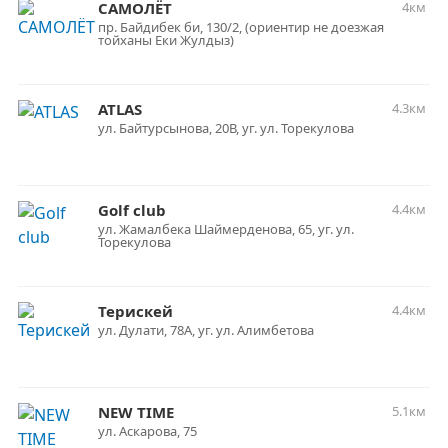
САМОЛЁТ
4км
пр. Байдибек би, 130/2, (ориентир не доезжая
тойханы Еки Жулдыз)
ATLAS
4.3км
ул. Байтурсынова, 20В, уг. ул. Торекулова
Golf club
4.4км
ул. Жамалбека Шаймерденова, 65, уг. ул.
Торекулова
Терискей
4.4км
ул. Дулати, 78А, уг. ул. Алимбетова
NEW TIME
5.1км
ул. Аскарова, 75