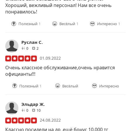
Хороший, вежливый персонал! Нам все очень
понравилось!️
Полезный
1
Весёлый
1
Интересно
1
Руслан C.
друзей
отзывов
0
2
01.09.2022
Очень классное обслуживание,очень нравится
официанты!!!
Полезный
1
Весёлый
Интересно
Эльдар Ж.
друзей
отзывов
0
10
24.08.2022
Классно посидели на др ,ещё бонус 10.000 тг