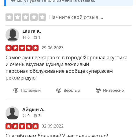
не могут удалять или изменять отзывы.
Начните свой отзыв ...
Laura K.
друзей
отзывов
0
1
29.06.2023
Самое лучшее караоке в городе!Хорошая акустика
и очень вкусная кухня,и вежливый
персонал,обслуживание вообще супер,всем
рекомендую!
Полезный
Весёлый
Интересно
Айдын А.
друзей
отзывов
0
3
02.09.2022
Спасибо вам большое! У вас очень уютно!