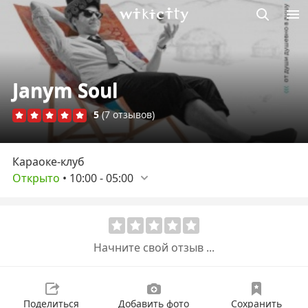
Викисити
Janym Soul
5
(7 отзывов)
Караоке-клуб
Открыто
•
10:00
-
05:00
Начните свой отзыв ...
Поделиться
Добавить фото
Сохранить