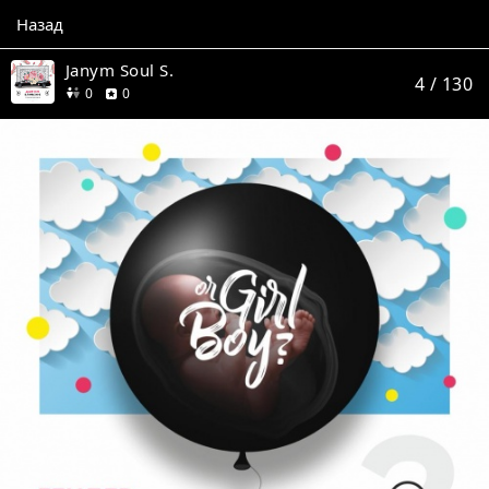
Назад
Janym Soul S.
4
/ 130
друзей
отзывов
0
0