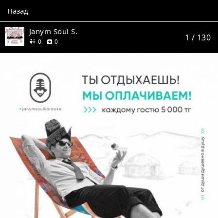
Назад
Janym Soul S.
1
/ 130
друзей
отзывов
0
0