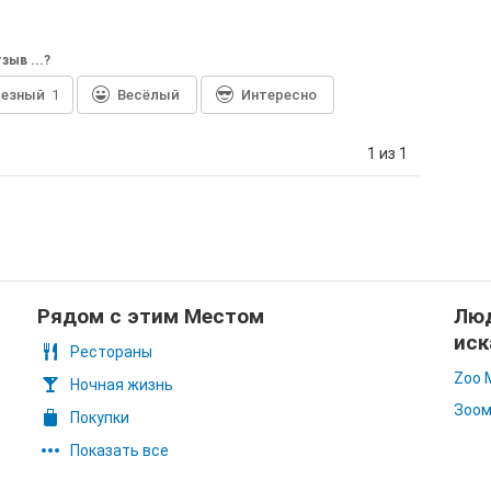
зыв ...?
лезный
1
Весёлый
Интересно
1 из 1
Рядом с этим Местом
Люд
иск
Рестораны
Zoo 
Ночная жизнь
Зоом
Покупки
Показать все