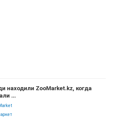
и находили ZooMarket.kz, когда
али ...
Market
аркет