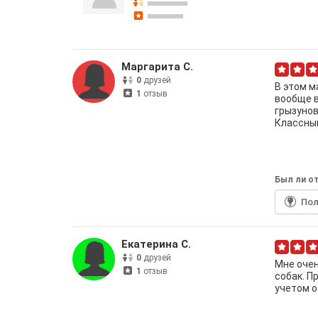
Маргарита С.
0
друзей
В этом м
1
отзыв
вообще в
грызунов
Классный
Был ли от
По
Екатерина С.
0
друзей
Мне очен
1
отзыв
собак. П
учетом о