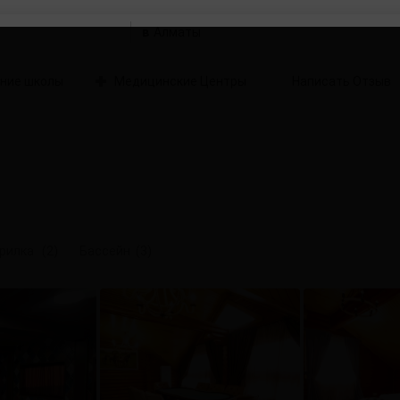
в
ние школы
Медицинские Центры
Написать Отзыв
рилка
(2)
Бассейн
(3)