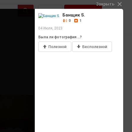
Закрыть
Войти
Регистрация
Банщик S.
0
1
04 Июля, 2023
Была ли фотография …?
Полезной
Бесполезной
Добавить фото