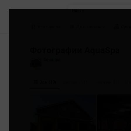
Найти
Рестораны
Детские сады
Сред
Фотографии AquaSpa
AquaSpa
Все
(19)
Внутри
(11)
Снаружи
(3)
Па