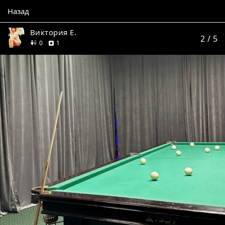
Назад
Виктория Е.
2
/ 5
друзей
отзыв
0
1