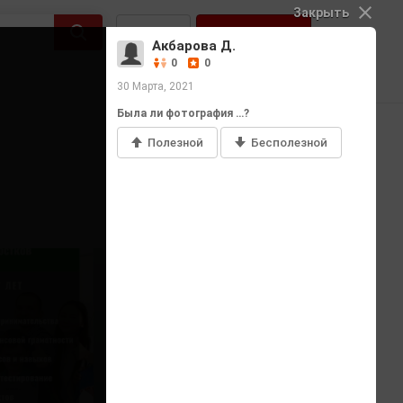
Закрыть
Войти
Регистрация
Акбарова Д.
0
0
30 Марта, 2021
Была ли фотография …?
Полезной
Бесполезной
Добавить фото