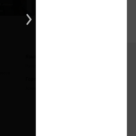
1 из 1
Языки
Русский
знеса
Города
Алматы