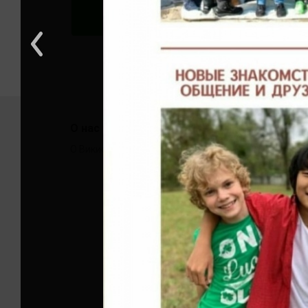
О нас
Помо
О Викисити
Связать
Общие 
Руковод
Событи