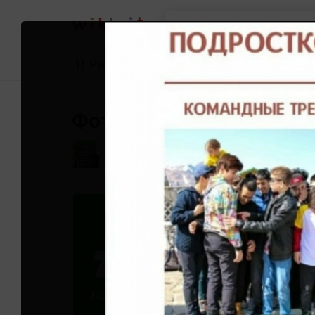
Найти
Рестораны
Детские сады
Сред
Фотографии TeenAge
TeenAge