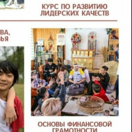
щь
Собственникам бизнеса
ся с Викисити
Реклама на сайте
Инструкции
Поддержка Собственников Би
ство по Каталогу Услуг
Добавить место
я