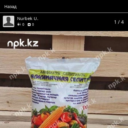
Назад
Nurbek U.
1
/ 4
друзей
отзывов
0
0