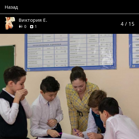
Назад
Виктория Е.
4
/ 15
друзей
отзыв
0
1