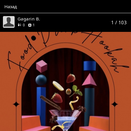
Назад
Gagarin B.
1
/ 103
друзей
отзыв
0
1