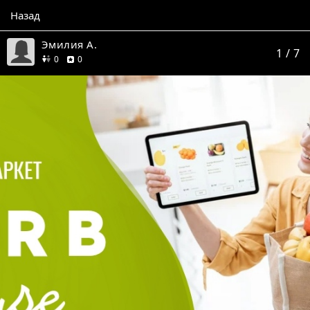
Назад
Эмилия А.
1
/ 7
друзей
отзывов
0
0