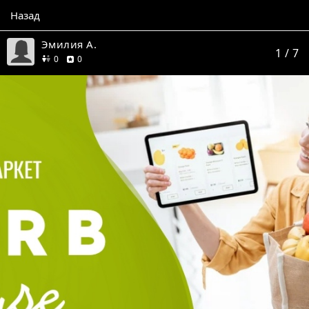
Назад
Эмилия А.
1
/ 7
друзей
отзывов
0
0