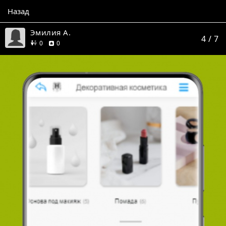
Назад
Эмилия А.
4
/ 7
друзей
отзывов
0
0