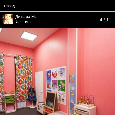
Назад
Динара М.
4
/ 11
друг
отзывов
1
8