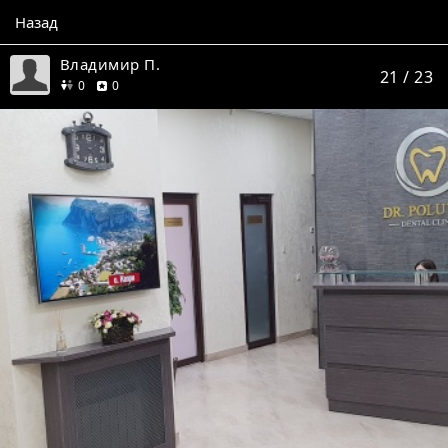
Назад
Владимир П.
21
/ 23
друзей
отзывов
0
0