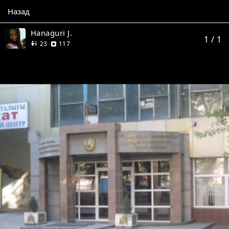
Назад
Hanaguri J.
1
/ 1
друга
отзывов
23
117