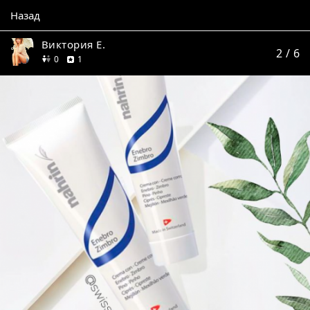
Назад
Виктория Е.
2
/ 6
друзей
отзыв
0
1