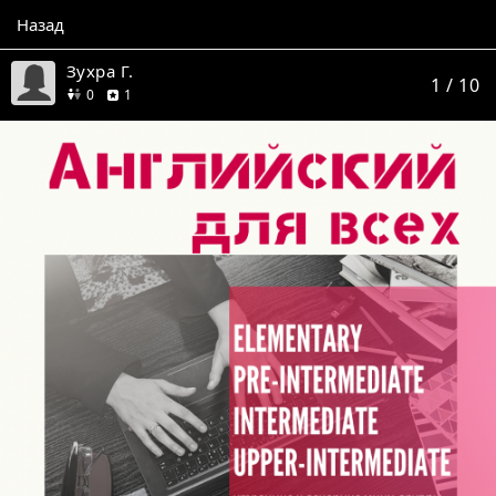
Назад
Зухра Г.
1
/ 10
друзей
отзыв
0
1