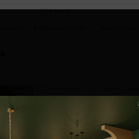
в
ние школы
Медицинские Центры
Написать Отзыв
a