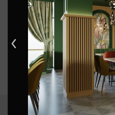
О нас
Помо
О Викисити
Связать