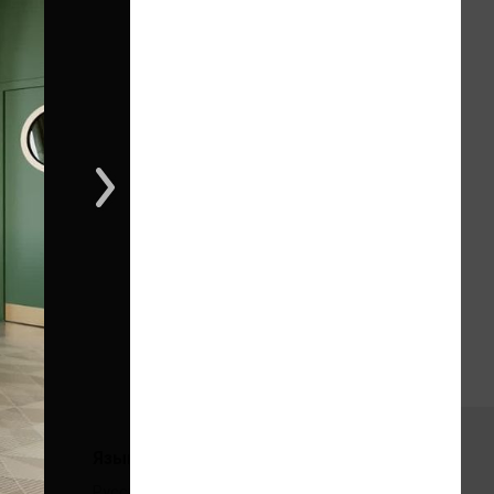
1 из 1
Языки
Русский