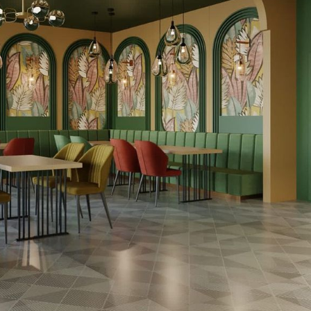
щь
Собственникам бизнеса
ся с Викисити
Реклама на сайте