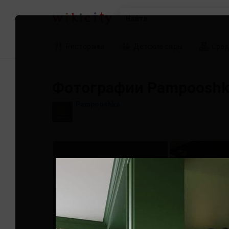
Найти
Рестораны
Детские сады
Сред
Фотографии Pampooshk
Pampooshka