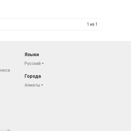
1 из 1
Языки
Русский
знеса
Города
Алматы