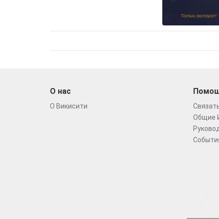
О нас
Помо
О Викисити
Связать
Общие 
Руковод
Событи