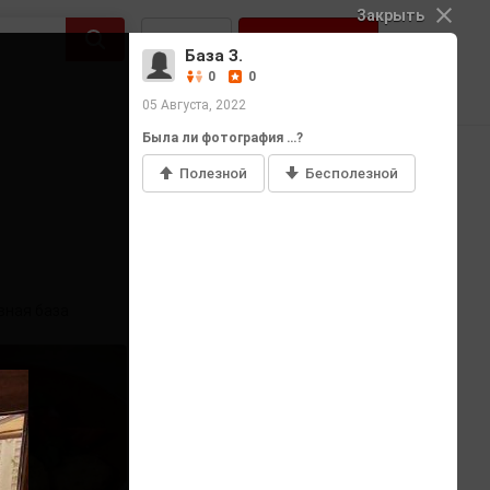
Закрыть
Войти
Регистрация
База З.
0
0
05 Августа, 2022
Была ли фотография …?
Полезной
Бесполезной
Добавить фото