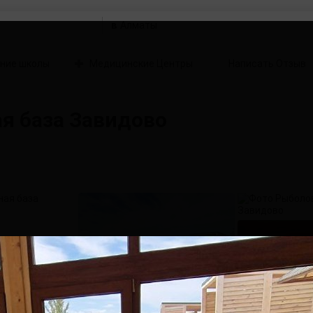
в
ние школы
Медицинские Центры
Написать Отзыв
я база Завидово