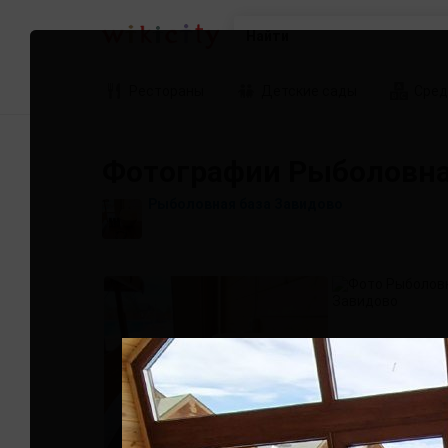
Найти
Рестораны
Детские сады
Сред
Фотографии Рыболовна
Рыболовная база Завидово