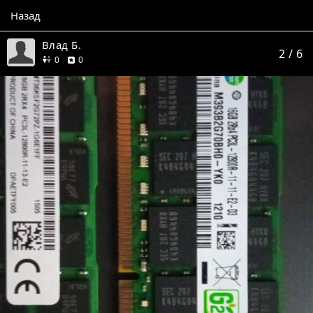
Назад
Влад Б.
2
/ 6
друзей
отзывов
0
0