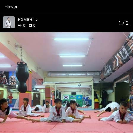
Назад
Роман Т.
1
/ 2
друзей
отзывов
0
0