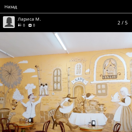
Назад
Лариса М.
2
/ 5
друзей
отзывов
0
0