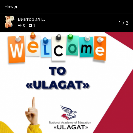
Назад
Виктория Е.
1
/ 3
друзей
отзыв
0
1