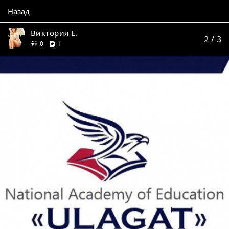
Назад
Виктория Е.
2
/ 3
друзей
отзыв
0
1