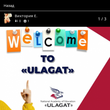
Назад
Виктория Е.
1
/ 3
друзей
отзыв
0
1