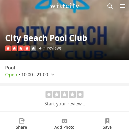
M
Wikicity
City Beach Pool Club
4
(1 review)
Pool
Open
•
10:00
-
21:00
Start your review...
Share
Add Photo
Save