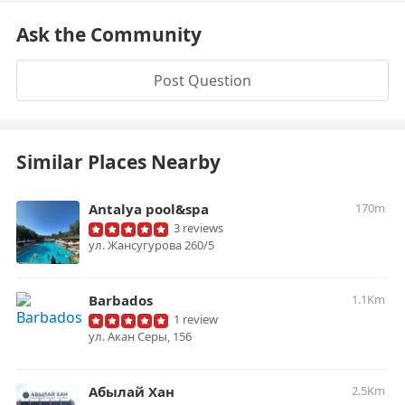
Ask the Community
Post Question
Similar Places Nearby
Antalya pool&spa
170m
3 reviews
​ул. Жансугурова 260/5
Barbados
1.1Km
1 review
ул. Акан Серы, 156
Абылай Хан
2.5Km