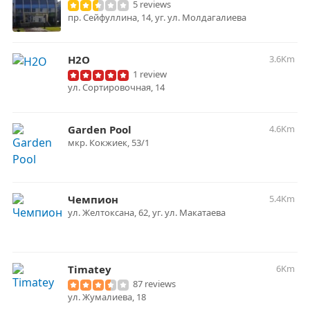
5 reviews
пр. Сейфуллина, 14, уг. ул. Молдагалиева
H2O
3.6Km
1 review
ул. Сортировочная, 14
Garden Pool
4.6Km
мкр. Кокжиек, 53/1
Чемпион
5.4Km
ул. Желтоксана, 62, уг. ул. Макатаева
Timatey
6Km
87 reviews
ул. Жумалиева, 18