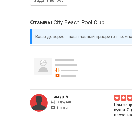
Задать Вопрос
Отзывы
City Beach Pool Club
Ваше доверие - наш главный приоритет, комп
Тимур Б.
0
друзей
Нам понр
1
отзыв
кухня. О
плохо, н