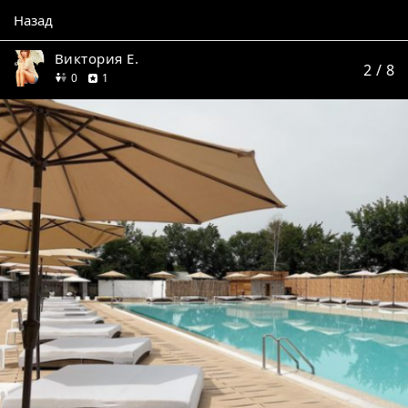
Назад
Виктория Е.
2
/ 8
друзей
отзыв
0
1