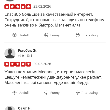
23.02.2026
Спасибо большое за качественный интернет.
Сотрудник Дастан помог все наладить по телефону,
очень вежливо и быстро. Меганет алға!
Usefull
Funny
Interesting
Рысбек Ж.
друзей
отзывов
0
1
20.02.2026
Жақсы компания Meganet, интернет мәселесін
шешуге көмектескені үшін Дауренге үлкен рахмет.
Мәселені тез әрі сапалы түрде шешіп берді.
Usefull
Funny
Interesting
Саят Н.