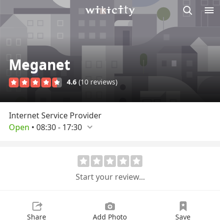
M
Wikicity
Meganet
4.6
(10 reviews)
Internet Service Provider
Open
•
08:30
-
17:30
Start your review...
Share
Add Photo
Save