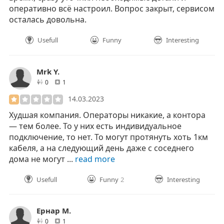
оперативно всё настроил. Вопрос закрыт, сервисом
осталась довольна.
Usefull
Funny
Interesting
Mrk Y.
друзей
отзывов
0
1
14.03.2023
Худшая компания. Операторы никакие, а контора
— тем более. То у них есть индивидуальное
подключение, то нет. То могут протянуть хоть 1км
кабеля, а на следующий день даже с соседнего
дома не могут ...
read more
Usefull
Funny
2
Interesting
Ернар М.
друзей
отзывов
0
1