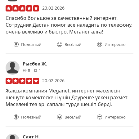
23.02.2026
Спасибо большое за качественный интернет.
Сотрудник Дастан помог все наладить по телефону,
очень вежливо и быстро. Меганет алға!
Полезный
Весёлый
Интересно
Рысбек Ж.
друзей
отзывов
0
1
20.02.2026
Жақсы компания Meganet, интернет мәселесін
шешуге көмектескені үшін Дауренге үлкен рахмет.
Мәселені тез әрі сапалы түрде шешіп берді.
Полезный
Весёлый
Интересно
Саят Н.