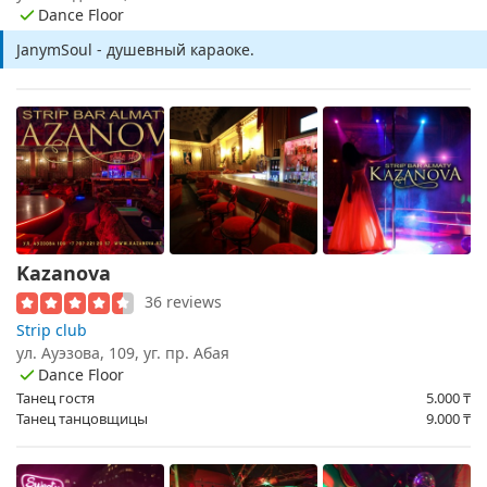
Dance Floor
JanymSoul - душевный караоке.
Kazanova
36 reviews
Strip club
ул. Ауэзова, 109, уг. пр. Абая
Dance Floor
Танец гостя
5.000
₸
Танец танцовщицы
9.000
₸