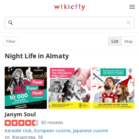
Wikicity
M
Filter
List
Map
Night Life
in Almaty
Janym Soul
85 reviews
Karaoke club
,
European cuisine
,
Japanese cuisine
ул. Жандосова, 58