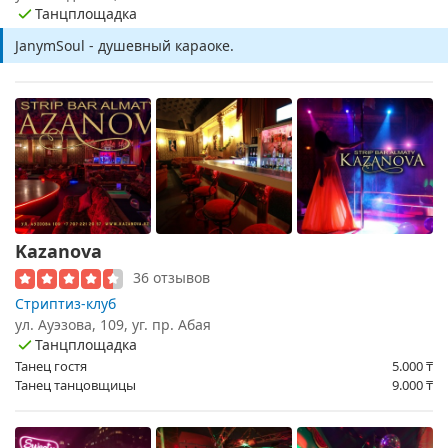
Танцплощадка
JanymSoul - душевный караоке.
Kazanova
36 отзывов
Стриптиз-клуб
ул. Ауэзова, 109, уг. пр. Абая
Танцплощадка
Танец гостя
5.000
₸
Танец танцовщицы
9.000
₸