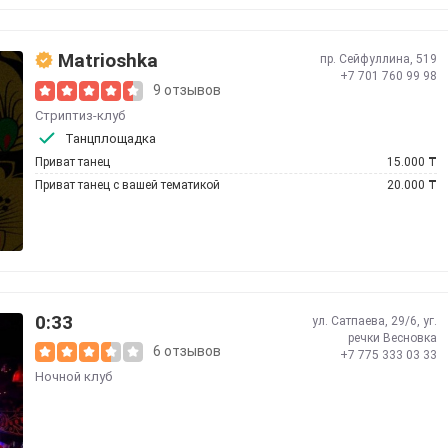
Matrioshka
пр. Сейфуллина, 519
+7 701 760 99 98
9 отзывов
Стриптиз-клуб
Танцплощадка
Приват танец
15.000
₸
Приват танец с вашей тематикой
20.000
₸
0:33
ул. Сатпаева, 29/6, уг.
речки Весновка
6 отзывов
+7 775 333 03 33
Ночной клуб