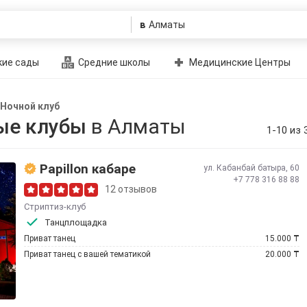
в
ие сады
Средние школы
Медицинские Центры
Ночной клуб
ые клубы
в Алматы
1-10 из 
Papillon кабаре
ул. Кабанбай батыра, 60
+7 778 316 88 88
12 отзывов
Стриптиз-клуб
Танцплощадка
Приват танец
15.000
₸
Приват танец с вашей тематикой
20.000
₸