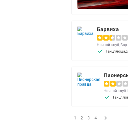
Барвиха
Ночной клуб
,
Бар
Танцплощад
Пионерс
Ночной клуб
,
Танцпло
1
2
3
4