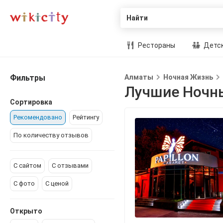
Найти
Рестораны
Детск
Фильтры
Алматы
Ночная Жизнь
Лучшие Ночн
Сортировка
Рекомендовано
Рейтингу
По количеству отзывов
С сайтом
С отзывами
С фото
С ценой
Открыто