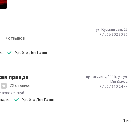
ул. Курмангазы, 25
+7 705 902 30 30
17 отзывов
ка
Удобно Для Групп
кая правда
пр. Гагарина, 111Б, уг. ул.
Мынбаева
22 отзыва
+7 707 610 24 44
Караоке-клуб
щадка
Удобно Для Групп
1 из