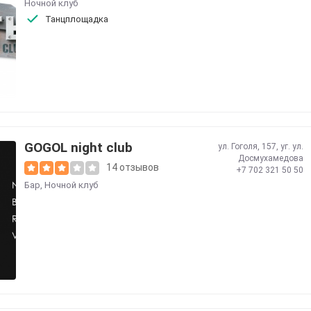
Ночной клуб
Танцплощадка
GOGOL night club
ул. Гоголя, 157, уг. ул.
Досмухамедова
14 отзывов
+7 702 321 50 50
Бар
,
Ночной клуб