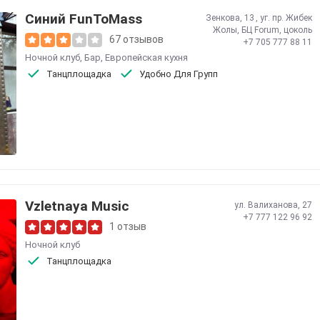
Синий FunToMass
Зенкова, 13 , уг. пр. Жибек
Жолы, БЦ Forum, цоколь
67 отзывов
+7 705 777 88 11
Ночной клуб
,
Бар
,
Европейская кухня
Танцплощадка
Удобно Для Групп
Vzletnaya Music
ул. Валиханова, 27
+7 777 122 96 92
1 отзыв
Ночной клуб
Танцплощадка