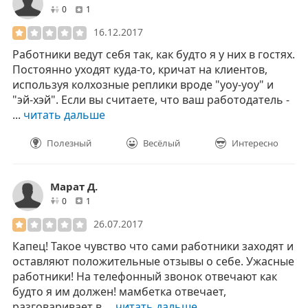
друзей
отзывов
0
1
16.12.2017
Работники ведут себя так, как будто я у них в гостях.
Постоянно уходят куда-то, кричат на клиентов,
используя колхозные реплики вроде "уоу-уоу" и
"эй-хэй". Если вы считаете, что ваш работодатель -
...
читать дальше
Полезный
Весёлый
Интересно
Марат Д.
друзей
отзывов
0
1
26.07.2017
Капец! Такое чувство что сами работники заходят и
оставляют положительные отзывы о себе. Ужасные
работники! На телефонный звонок отвечают как
будто я им должен! мамбетка отвечает,
разговаривает в ...
читать дальше