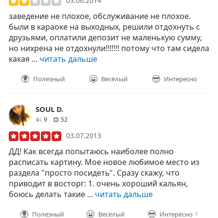
03.06.2014
заведение не плохое, обслуживание не плохое.
были в караоке на выходных, решили отдохнуть с
друзьями, оплатили депозит не маленькую сумму,
но нихрена не отдохнули!!!!!!! потому что там сидела
какая ...
читать дальше
Полезный
Весёлый
Интересно
SOUL D.
друзей
отзывов
9
52
03.07.2013
ДД! Как всегда попытаюсь наиболее полно
расписать картину. Мое новое любимое место из
раздела "просто посидеть". Сразу скажу, что
приводит в восторг: 1. очень хороший кальян,
боюсь делать такие ...
читать дальше
Полезный
Весёлый
Интересно
1