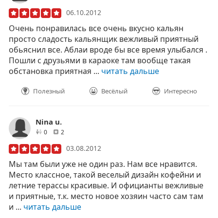
06.10.2012
Очень понравилась все очень вкусно кальян
просто сладость кальянщик вежливый приятный
обьяснил все. Аблаи вроде бы все время улыбался .
Пошли с друзьями в караоке там вообще такая
обстановка приятная ...
читать дальше
Полезный
Весёлый
Интересно
Nina u.
друзей
отзывов
0
2
03.08.2012
Мы там были уже не один раз. Нам все нравится.
Место классное, такой веселый дизайн кофейни и
летние терассы красивые. И официанты вежливые
и приятные, т.к. место новое хозяин часто сам там
и ...
читать дальше