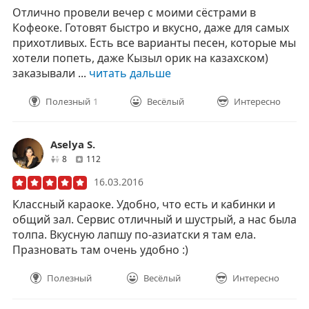
Отлично провели вечер с моими сёстрами в
Кофеоке. Готовят быстро и вкусно, даже для самых
прихотливых. Есть все варианты песен, которые мы
хотели попеть, даже Кызыл орик на казахском)
заказывали ...
читать дальше
Полезный
1
Весёлый
Интересно
Aselya S.
друзей
отзывов
8
112
16.03.2016
Классный караоке. Удобно, что есть и кабинки и
общий зал. Сервис отличный и шустрый, а нас была
толпа. Вкусную лапшу по-азиатски я там ела.
Празновать там очень удобно :)
Полезный
Весёлый
Интересно