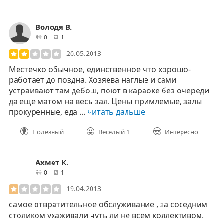
Володя В.
друзей
отзывов
0
1
20.05.2013
Местечко обычное, единственное что хорошо-
работает до поздна. Хозяева наглые и сами
устраивают там дебош, поют в караоке без очереди
да еще матом на весь зал. Цены примлемые, залы
прокуренные, еда ...
читать дальше
Полезный
Весёлый
1
Интересно
Ахмет К.
друзей
отзывов
0
1
19.04.2013
самое отвратительное обслуживание , за соседним
столиком ухаживали чуть ли не всем коллективом,