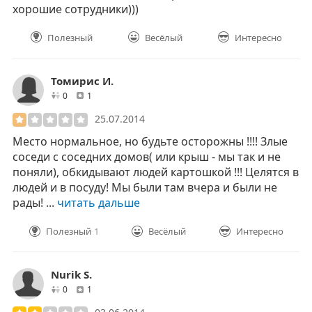
хорошие сотрудники)))
Полезный
Весёлый
Интересно
Томирис И.
друзей
отзывов
0
1
25.07.2014
Место нормальное, но будьте осторожны !!!! Злые
соседи с соседних домов( или крыш - мы так и не
поняли), обкидывают людей картошкой !!! Целятся в
людей и в посуду! Мы были там вчера и были не
рады! ...
читать дальше
Полезный
1
Весёлый
Интересно
Nurik S.
друзей
отзывов
0
1