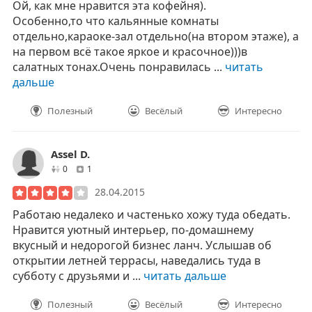
Ой, как мне нравится эта кофейня).
Особенно,то что кальянные комнаты
отдельно,караоке-зал отдельно(на втором этаже), а
на первом всё такое яркое и красочное)))в
салатных тонах.Очень понравилась ...
читать
дальше
Полезный
Весёлый
Интересно
Assel D.
друзей
отзывов
0
1
28.04.2015
Работаю недалеко и частенько хожу туда обедать.
Нравится уютный интерьер, по-домашнему
вкусный и недорогой бизнес ланч. Услышав об
открытии летней террасы, наведались туда в
субботу с друзьями и ...
читать дальше
Полезный
Весёлый
Интересно