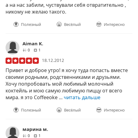
а на нас забили, чуствували себя отвратительно ,
никому не желаю такого.
Полезный
Весёлый
Интересно
Aiman K.
друзей
отзывов
0
1
18.12.2012
Привет и доброе утро! я хочу туда попасть вместе
своими родными, родственниками и друзьями.
Хочу попробовать мой любимый молочный
коктейль и мою самую любимую пиццу от всего
мира. я это Coffeeoke ...
читать дальше
Полезный
Весёлый
Интересно
марина м.
друзей
отзывов
0
1