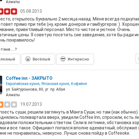
Алматы
05.08.2013
есто, открылось буквально 2 месяца назад. Меня всегда подкупае
отовят прямо при тебе (ну, кроме донеров и гамбургеров :). Хороше
вание, приветливый персонал. Место чистое и уютное. Очень
тичные цены. Я советую посетить сие заведение, хотя бы ради и
нь понравилось!
тзыв ...?
лезный
Весёлый
Интересно
Coffee inn - ЗАКРЫТО
Европейская кухня
,
Японская кухня
,
Кофейня
ул. Байтурсынова, 80, уг. пр. Абая
Алматы
19.07.2013
поесть суши, решили заглянуть в Манга Суши, но там (как обычно)
однялись полквартала вверх, увидели Coffee Inn, спросили, есть ли
адовали положительным ответом. Сели в летнике, обстановка хо
ки и все такое. Официант попался вполне адекватный, обслужил 
мне не понравилась, невкусно. Лучше снова пойду в Coffeeoke.