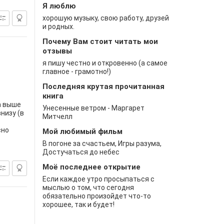
Я люблю
хорошую музыку, свою работу, друзей
и родных.
Почему Вам стоит читать мои
отзывы
я пишу честно и откровенно (а самое
главное - грамотно!)
Последняя крутая прочитанная
книга
а выше
Унесенные ветром - Маргарет
низу (в
Митчелл
.
сно
Мой любимый фильм
В погоне за счастьем, Игры разума,
Достучаться до небес
Моё последнее открытие
Если каждое утро просыпаться с
мыслью о том, что сегодня
обязательно произойдет что-то
хорошее, так и будет!