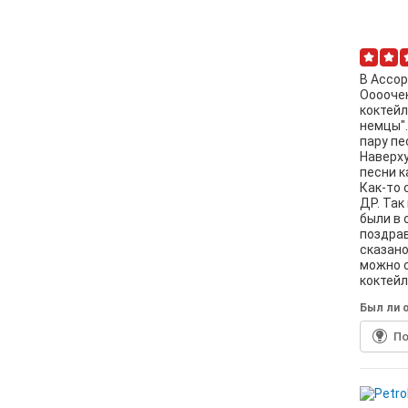
В Ассор
Оооочен
коктейл
немцы".
пару пе
Наверху
песни к
Как-то 
ДР. Так
были в 
поздрав
сказано
можно с
коктейл
Был ли о
По