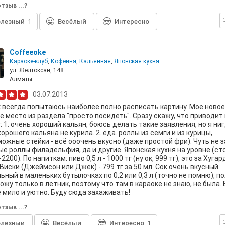
тзыв ...?
лезный
1
Весёлый
Интересно
Coffeeoke
Караоке-клуб
,
Кофейня
,
Кальянная
,
Японская кухня
ул. Желтоксан, 148
Алматы
03.07.2013
 всегда попытаюсь наиболее полно расписать картину. Мое новое
 место из раздела "просто посидеть". Сразу скажу, что приводит 
: 1. очень хороший кальян, боюсь делать такие заявления, но я ни
хорошего кальяна не курила. 2. еда. роллы из семги и из курицы,
ожные стейки - всё ооочень вкусно (даже простой фри). Чуть не з
е роллы филадельфия, да и другие. Японская кухня на уровне (сто
2200). По напиткам: пиво 0,5 л - 1000 тг (ну ок, 999 тг), это за Хуга
 Виски (Джеймсон или Джек) - 799 тг за 50 мл. Сок очень вкусный
ьный в маленьких бутылочках по 0,2 или 0,3 л (точно не помню), п
ожу только в летник, поэтому что там в караоке не знаю, не была. 
 мило и уютно. Буду сюда захаживать!
тзыв ...?
лезный
Весёлый
Интересно
1