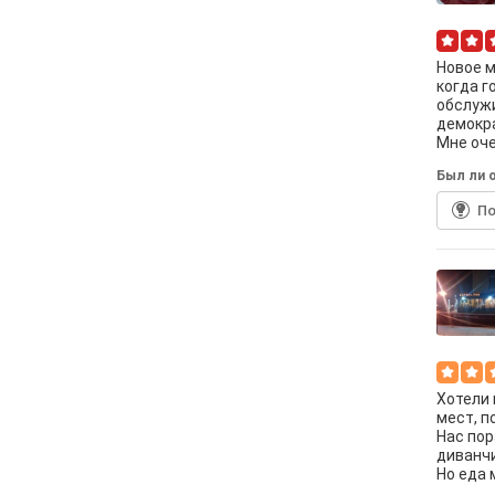
Новое м
когда г
обслужи
демокра
Мне оче
Был ли о
По
Хотели 
мест, п
Нас пор
диванчи
Но еда 