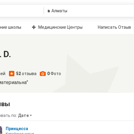
в
ние школы
Медицинские Центры
Написать Отзыв
 D.
зей
52
отзыва
0
Фото
атериальна”
ывы
вать по:
Дате
Принцесса