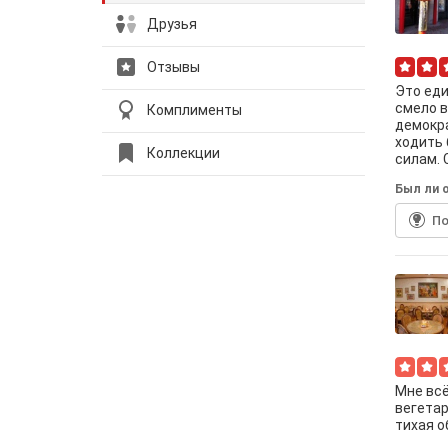
Друзья
Отзывы
Это еди
смело в
Комплименты
демокра
ходить 
Коллекции
силам. 
Был ли о
По
Мне всё
вегетар
тихая о