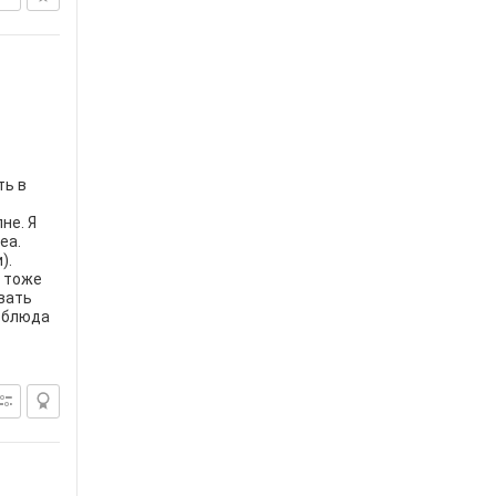
ть в
не. Я
ea.
).
a тоже
овать
е блюда