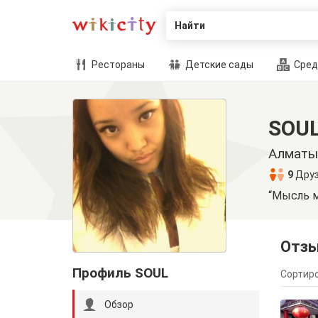
Найти
Рестораны
Детские сады
Сред
SOUL
Алматы
9
Дру
“Мысль м
Отз
Профиль SOUL
Сортиро
Обзор