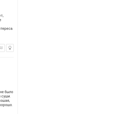
т,
е
нтереса.
 не было
 суши.
рошая,
хорошо.