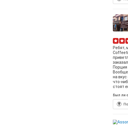
Ребят, 
Coffeet
приветл
заказала
Порция 
Вообщем
на вкус
что-ниб
стоят е
Был ли о
По