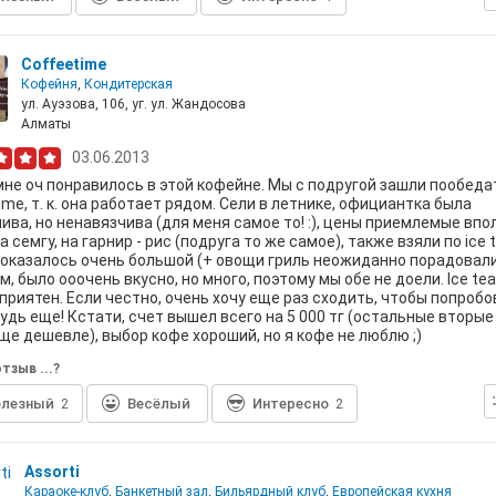
Coffeetime
Кофейня
,
Кондитерская
ул. Ауэзова, 106, уг. ул. Жандосова
Алматы
03.06.2013
мне оч понравилось в этой кофейне. Мы с подругой зашли пообеда
ime, т. к. она работает рядом. Сели в летнике, официантка была
ива, но ненавязчива (для меня самое то! :), цены приемлемые впол
 семгу, на гарнир - рис (подруга то же самое), также взяли по ice t
оказалось очень большой (+ овощи гриль неожиданно порадовали
, было ооочень вкусно, но много, поэтому мы обе не доели. Ice te
 приятен. Если честно, очень хочу еще раз сходить, чтобы попроб
удь еще! Кстати, счет вышел всего на 5 000 тг (остальные вторы
ще дешевле), выбор кофе хороший, но я кофе не люблю ;)
тзыв ...?
лезный
2
Весёлый
Интересно
2
Assorti
Караоке-клуб
,
Банкетный зал
,
Бильярдный клуб
,
Европейская кухня