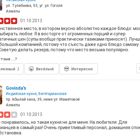
Китайская кухня
ул. Тулебаева, 53, уг. ул. Гоголя
Алматы
01.10.2013
нственное место, в котором вкусно абсолютно каждое блюдо: м
ыбирать любое. Я в восторге от огроменных порций и супер
тичных цен (супы вообще практически тазиками приносят). Луч
большой компанией, потому что съесть даже одно блюдо самому 
Советую делать резерв, потому что место весьма популярно.
тзыв ...?
лезный
2
Весёлый
Интересно
Govinda's
Индийская кухня
,
Вегетарианская
пр. Абылай хана, 39, ниже ул. Маметовой
Алматы
01.10.2013
 понравилось, но такая кухня не для меня. На любителя. Для
ианцев в самый раз! Очень приветливый персонал, домашняя спо
бстановка.