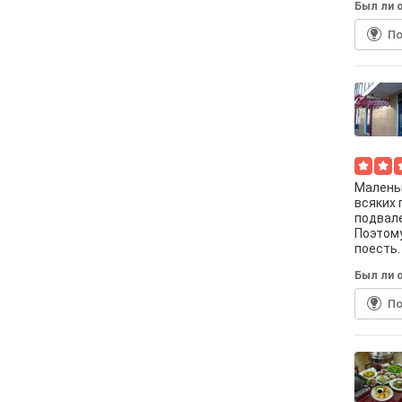
Был ли о
По
Маленьк
всяких 
подвале
Поэтому
поесть.
Был ли о
По