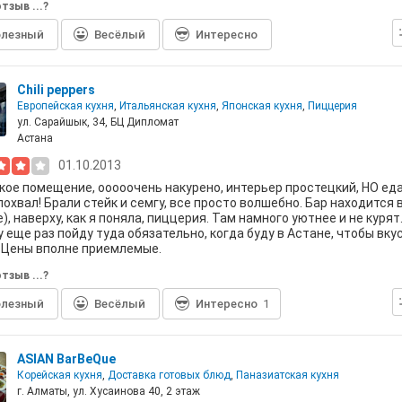
тзыв ...?
лезный
Весёлый
Интересно
Chili peppers
Европейская кухня
,
Итальянская кухня
,
Японская кухня
,
Пиццерия
ул. Сарайшык, 34, БЦ Дипломат
Астана
01.10.2013
ое помещение, ооооочень накурено, интерьер простецкий, НО ед
похвал! Брали стейк и семгу, все просто волшебно. Бар находится в
), наверху, как я поняла, пиццерия. Там намного уютнее и не курят
 еще раз пойду туда обязательно, когда буду в Астане, чтобы вку
 Цены вполне приемлемые.
тзыв ...?
лезный
Весёлый
Интересно
1
ASIAN BarBeQue
Корейская кухня
,
Доставка готовых блюд
,
Паназиатская кухня
г. Алматы, ул. Хусаинова 40, 2 этаж