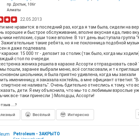
пр. Достык, 106г
Алматы
22.05.2013
ти мне нравится: в последний раз, когда я там была, сидели на ве
ь хорошее и быстрое обслуживание, вполне вкусная еда, пиво вку
ьчики неплохие, суши тоже вполне. В тот день выступала группа "
 Зажигательные такие ребята, но я не поклонница подобной музык
сен я даже подпевала.
 караоке: 15 000 тг - депозит за столик (так было, когда мы ходили)
аждый стол по очереди.
сестренка жениха решила в караоке Ассорти отпраздновать свой 
 мы пошли, заранее выбрали меню, всё согласовали, и т к приглаш
основном школьники, я была приятно удивлена, когда мы заехали
ить именинницу, я заказала коктейль, а мне официант ответил: "
 спиртное не наливать". Очень бдительно отнеслись к тому, что вс
казать, дети. Я ему объяснила, что мы-то с любимым взрослые уж
ьчик все-таки принесли :) Молодцы, Ассорти!
тзыв ...?
лезный
Весёлый
Интересно
Petroleum - ЗАКРЫТО