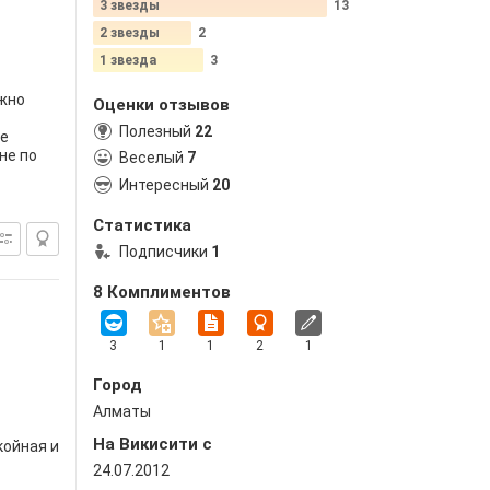
3 звезды
13
2 звезды
2
1 звезда
3
ожно
Оценки отзывов
Полезный
22
ше
не по
Веселый
7
Интересный
20
Статистика
Подписчики
1
8 Комплиментов
3
1
1
2
1
Город
Алматы
На Викисити c
койная и
24.07.2012