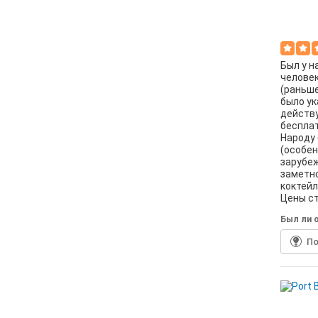
Был у н
человек
(раньше
было ук
действу
бесплат
Народу 
(особен
зарубеж
заметно
коктейл
Цены ст
Был ли о
По