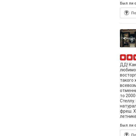
Был ли о
По
ДД! Как
любимое
восторг
такого 
всевозм
отменны
то 2000-
Стеллу.
натурал
фреш. Х
летнике
Был ли о
По