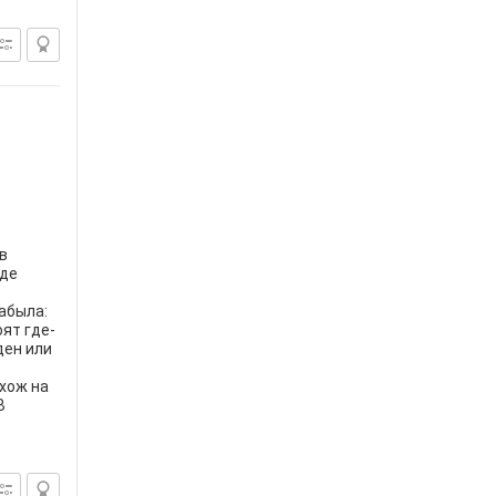
в
где
абыла:
ят где-
рден или
охож на
В