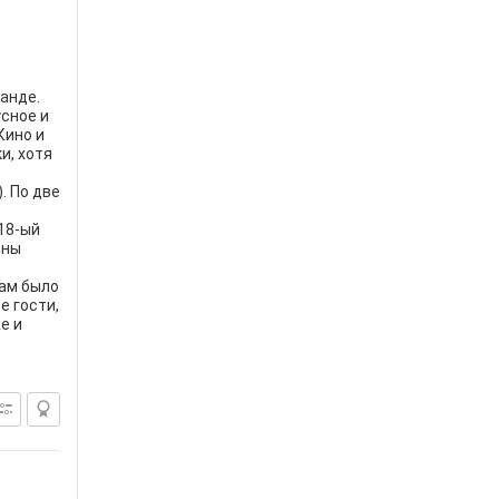
ранде.
сное и
Кино и
и, хотя
. По две
18-ый
ены
Вам было
е гости,
е и