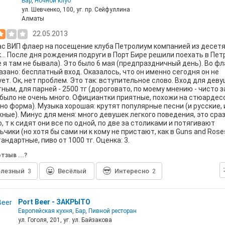
Бар
,
Ночной клуб
ул. Шевченко, 100, уг. пр. Сейфуллина
Алматы
22.05.2013
ас ВИП флаер на посещение клуба Петролиум компанией из десет
... После дня рождения подруги в Порт Бире решили поехать в Пе
 я там не бывала). Это было 6 мая (предпраздничный день). Во ф
азано: бесплатный вход. Оказалось, что он именно сегодня он не
ет. Ок, нет проблем. Это так: вступительное слово. Вход для дев
ным, для парней - 2500 тг (дороговато, по моему мнению - чисто за
было не очень много. Официантки приятные, похожи на стюардес
но форма). Музыка хорошая: крутят популярные песни (и русские, 
ные). Минус для меня: много девушек легкого поведения, это сра
, т к сидят они все по одной, по две за столиками и потягивают
ьчики (но хотя бы сами ни к кому не пристают, как в Guns and Roses 
андартные, пиво от 1000 тг. Оценка: 3.
тзыв ...?
лезный
3
Весёлый
Интересно
2
Port Beer - ЗАКРЫТО
Европейская кухня
,
Бар
,
Пивной ресторан
ул. Гоголя, 201, уг. ул. Байзакова