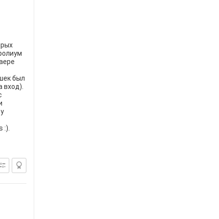
ярых
тролиум
лаере
ушек был
 вход).
с
и
зу
:).