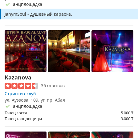
Танцплощадка
JanymSoul - душевный караоке.
Kazanova
36 отзывов
Стриптиз-клуб
ул. Ауэзова, 109, уг. пр. Абая
Танцплощадка
Танец гостя
5.000
₸
Танец танцовщицы
9.000
₸