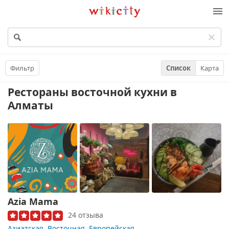
Викисити
Фильтр
Список
Карта
Рестораны восточной кухни
в
Алматы
Azia Mama
24 отзыва
Азиатская
,
Восточная
,
Европейская