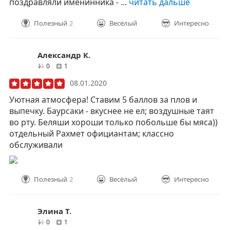
поздравляли именинника - ...
читать дальше
Полезный
2
Весёлый
Интересно
Александр К.
друзей
отзывов
0
1
08.01.2020
Уютная атмосфера! Ставим 5 баллов за плов и
выпечку. Баурсаки - вкуснее не ел; воздушные таят
во рту. Беляши хороши только побольше бы мяса))
отдельный Рахмет официантам; классно
обслуживали
Полезный
2
Весёлый
Интересно
Элина Т.
друзей
отзывов
0
1