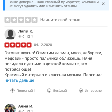
×
Ваше доверие - наш главный приоритет, компании
не могут удалять или изменять отзывы.
Начните свой отзыв ...
Лапи К.
друзей
отзывов
0
1
04.12.2020
Готовят вкусно! Отметим лагман, мясо, чебуреки,
медовик - просто пальчики оближешь. Няня
посидела с детьми в детской комнате, это
потрясающе)
Красивый интерьер и классная музыка. Персонал ...
читать дальше
Полезный
1
Весёлый
Интересно
Алия И.
друзей
отзывов
0
1