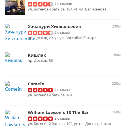
7 отзывов
ул. Богенбай батыра, 104, уг. ул. Валиханова
Хачапури Хинкальевич
230м
2 отзыва
пр. Достык, 29, уг. ул. Богенбай батыра
Кишлак
180м
пр. Достык, 36
ComeIn
220м
4 отзыва
ул. Богенбай батыра, 104
William Lawson`s 13 The Bar
160м
3 отзыва
ул. Богенбай батыра, 102, уг. пр. Достык, 1 этаж