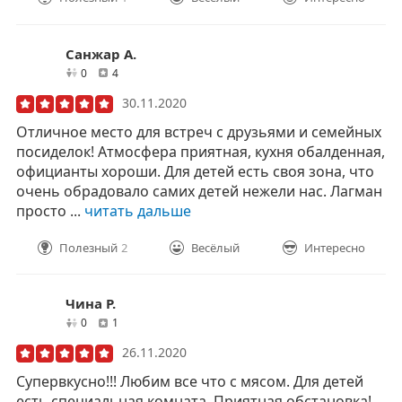
Санжар А.
друзей
отзывов
0
4
30.11.2020
Отличное место для встреч с друзьями и семейных
посиделок! Атмосфера приятная, кухня обалденная,
официанты хороши. Для детей есть своя зона, что
очень обрадовало самих детей нежели нас. Лагман
просто ...
читать дальше
Полезный
2
Весёлый
Интересно
Чина Р.
друзей
отзывов
0
1
26.11.2020
Супервкусно!!! Любим все что с мясом. Для детей
есть специальная комната. Приятная обстановка!