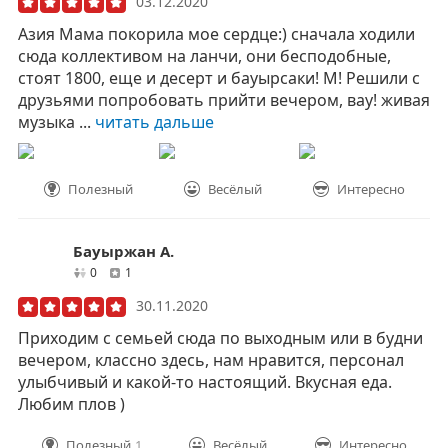
03.12.2020
Азия Мама покорила мое сердце:) сначала ходили
сюда коллективом на ланчи, они бесподобные,
стоят 1800, еще и десерт и бауырсаки! М! Решили с
друзьями попробовать прийти вечером, вау! живая
музыка ...
читать дальше
Полезный
Весёлый
Интересно
Бауыржан А.
друзей
отзывов
0
1
30.11.2020
Приходим с семьей сюда по выходным или в будни
вечером, классно здесь, нам нравится, персонал
улыбчивый и какой-то настоящий. Вкусная еда.
Любим плов )
Полезный
1
Весёлый
Интересно