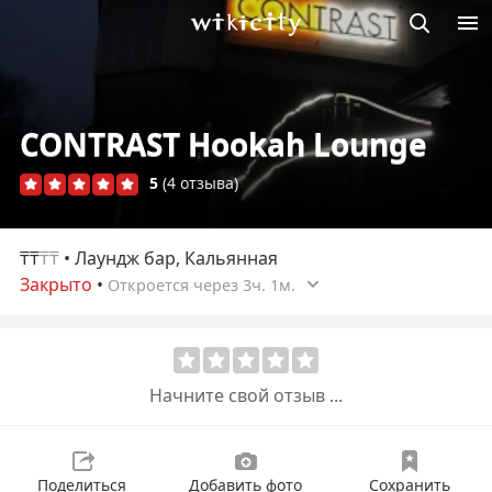
Викисити
CONTRAST Hookah Lounge
5
(4 отзыва)
₸₸
₸₸
• Лаундж бар, Кальянная
Закрыто
•
Откроется через 3ч. 1м.
Начните свой отзыв ...
Поделиться
Добавить фото
Сохранить