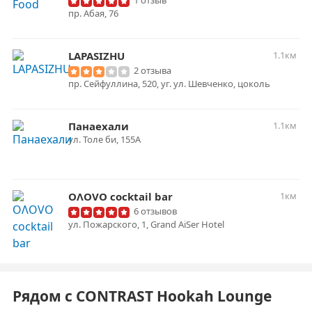
1 отзыв
пр. Абая, 76
LAPASIZHU
1.1км
2 отзыва
пр. Сейфуллина, 520, уг. ул. Шевченко, цоколь
Панаехали
1.1км
ул. Толе би, 155А
OɅOVO cocktail bar
1км
6 отзывов
ул. Пожарского, 1, Grand AiSer Hotel
Рядом с CONTRAST Hookah Lounge