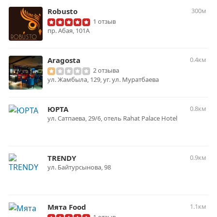
Robusto
300м
1 отзыв
пр. Абая, 101А
Aragosta
0.4км
2 отзыва
ул. Жамбыла, 129, уг. ул. Муратбаева
ЮРТА
0.8км
ул. Сатпаева, 29/6, отель Rahat Palace Hotel
TRENDY
0.9км
ул. ​Байтурсынова, 98
Мята Food
1.1км