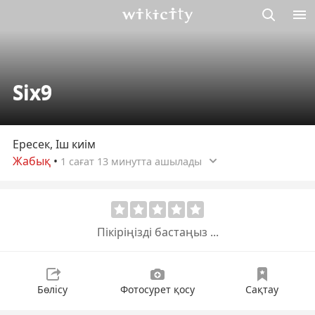
М
Викисити
Six9
Ересек, Іш киім
Жабық
•
1 сағат 13 минутта ашылады
Пікіріңізді бастаңыз ...
Бөлісу
Фотосурет қосу
Сақтау