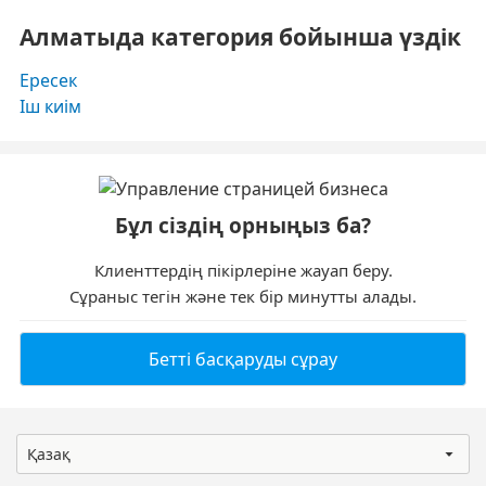
Алматыда категория бойынша үздік
Ересек
Іш киім
Бұл сіздің орныңыз ба?
Клиенттердің пікірлеріне жауап беру.
Сұраныс тегін және тек бір минутты алады.
Бетті басқаруды сұрау
Қазақ