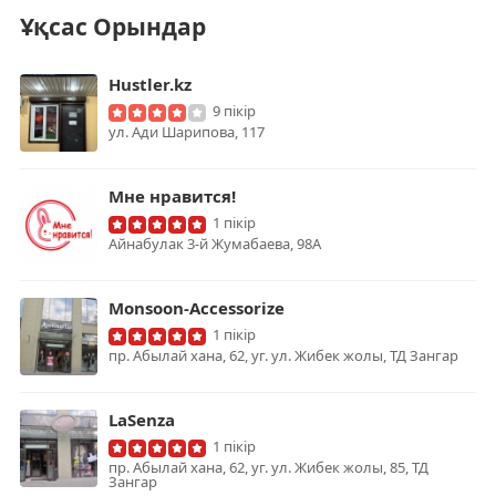
Ұқсас Орындар
Hustler.kz
9 пікір
ул. Ади Шарипова, 117
Мне нравится!
1 пікір
Айнабулак 3-й Жумабаева, 98А
Monsoon-Accessorize
1 пікір
пр. Абылай хана, 62, уг. ул. Жибек жолы, ТД Зангар
LaSenza
1 пікір
пр. Абылай хана, 62, уг. ул. Жибек жолы, 85, ТД
Зангар