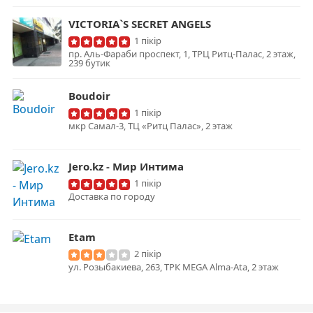
VICTORIA`S SECRET ANGELS
1 пікір
пр. Аль-Фараби проспект, 1, ТРЦ Ритц-Палас, 2 этаж,
239 бутик
Boudoir
1 пікір
мкр Самал-3, ТЦ «Ритц Палас», 2 этаж
Jero.kz - Мир Интима
1 пікір
Доставка по городу
Etam
2 пікір
ул. Розыбакиева, 263, ТРК MEGA Alma-Ata, 2 этаж